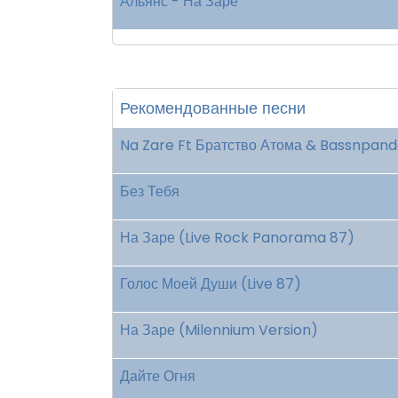
Альянс - На Заре
Рекомендованные песни
Na Zare Ft Братство Атома & Bassnpan
Без Тебя
На Заре (Live Rock Panorama 87)
Голос Моей Души (Live 87)
На Заре (Milennium Version)
Дайте Огня