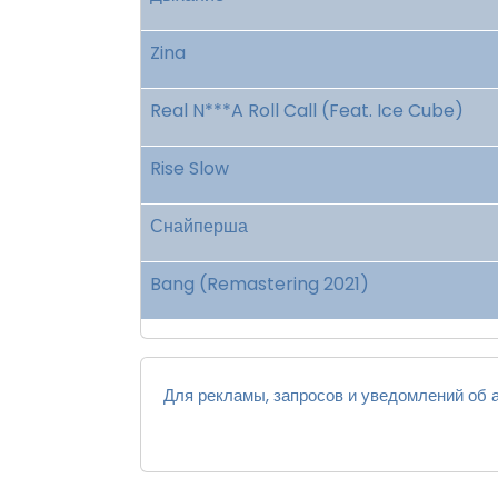
Zina
Real N***A Roll Call (Feat. Ice Cube)
Rise Slow
Снайперша
Bang (Remastering 2021)
Для рекламы, запросов и уведомлений об а