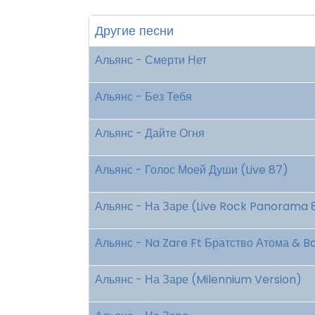
Другие песни
Альянс - Смерти Нет
Альянс - Без Тебя
Альянс - Дайте Огня
Альянс - Голос Моей Души (Live 87)
Альянс - На Заре (Live Rock Panorama 
Альянс - Na Zare Ft Братство Атома & 
Альянс - На Заре (Milennium Version)