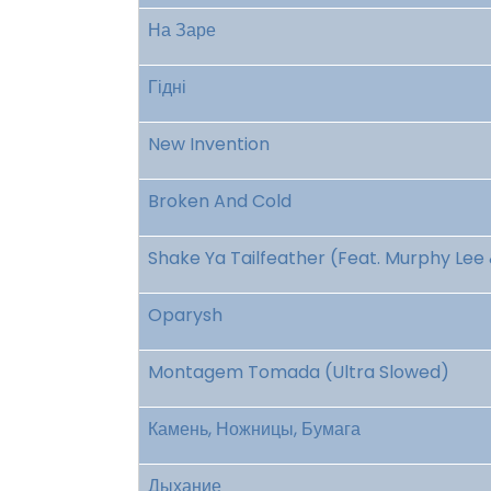
На Заре
Гідні
New Invention
Broken And Cold
Shake Ya Tailfeather (Feat. Murphy Lee 
Oparysh
Montagem Tomada (Ultra Slowed)
Камень, Ножницы, Бумага
Дыхание